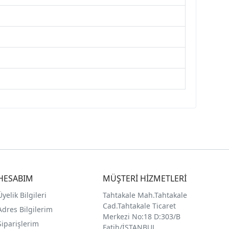
HESABIM
MÜŞTERİ HİZMETLERİ
Üyelik Bilgileri
Tahtakale Mah.Tahtakale
Cad.Tahtakale Ticaret
Adres Bilgilerim
Merkezi No:18 D:303/B
Siparişlerim
Fatih/İSTANBUL