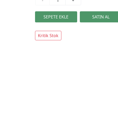
-
+
Kritik Stok