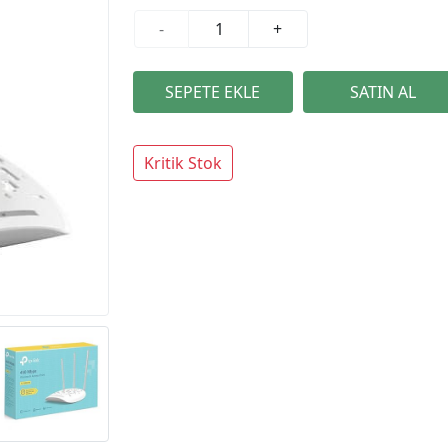
-
+
Kritik Stok