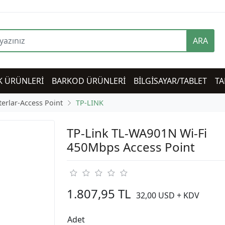
ARA
K ÜRÜNLERİ
BARKOD ÜRÜNLERİ
BİLGİSAYAR/TABLET
TA
terlar-Access Point
TP-LINK
TP-Link TL-WA901N Wi-Fi
450Mbps Access Point
1.807,95 TL
32,00 USD + KDV
Adet