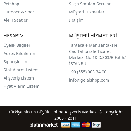
Petshop
Sıkça Sorulan Sorular
Outdoor & Spor
Müşteri Hizmetleri
Akıllı Saatler
İletişim
HESABIM
MÜŞTERİ HİZMETLERİ
Üyelik Bilgileri
Tahtakale Mah.Tahtakale
Cad.Tahtakale Ticaret
Adres Bilgilerim
Merkezi No:18 D:303/B Fatih/
Siparişlerim
İSTANBUL
Stok Alarm Listem
+90 (555) 003 34 00
Alışveriş Listem
info@gelalshop.com
Fiyat Alarm Listem
Türkiye'nin En Büyük Online Alışveriş Merkezi © Copyright
2005 - 2011