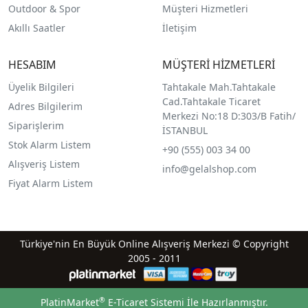
Outdoor & Spor
Müşteri Hizmetleri
Akıllı Saatler
İletişim
HESABIM
MÜŞTERİ HİZMETLERİ
Üyelik Bilgileri
Tahtakale Mah.Tahtakale
Cad.Tahtakale Ticaret
Adres Bilgilerim
Merkezi No:18 D:303/B Fatih/
Siparişlerim
İSTANBUL
Stok Alarm Listem
+90 (555) 003 34 00
Alışveriş Listem
info@gelalshop.com
Fiyat Alarm Listem
Türkiye'nin En Büyük Online Alışveriş Merkezi © Copyright
2005 - 2011
®
PlatinMarket
E-Ticaret Sistemi
İle Hazırlanmıştır.