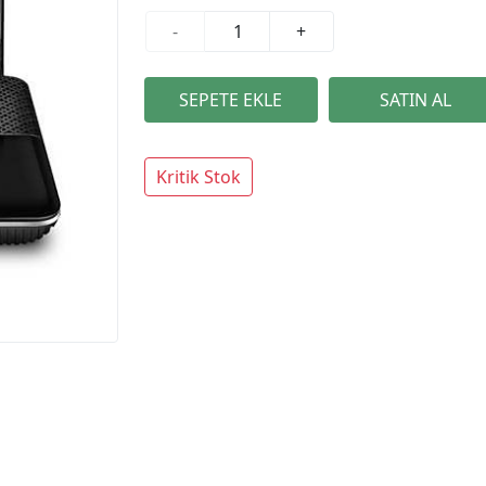
-
+
Kritik Stok