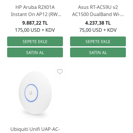
HP Aruba R2X01A
Asus RT-AC59U v2
Instant On AP12 (RW)
AC1500 DualBand Wi-Fi
Access Point
Router
9.887,22 TL
4.237,38 TL
175,00 USD + KDV
75,00 USD + KDV
Ubiquiti Unifi UAP-AC-