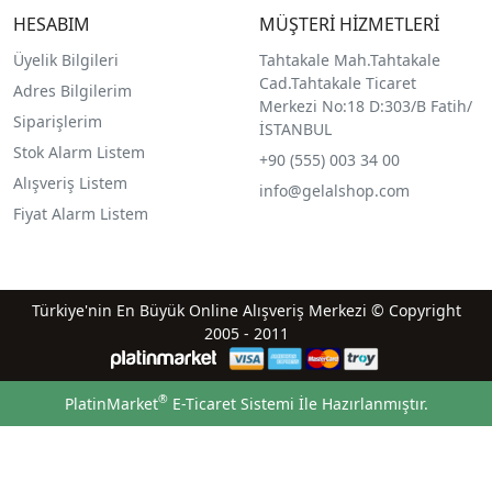
HESABIM
MÜŞTERİ HİZMETLERİ
Üyelik Bilgileri
Tahtakale Mah.Tahtakale
Cad.Tahtakale Ticaret
Adres Bilgilerim
Merkezi No:18 D:303/B Fatih/
Siparişlerim
İSTANBUL
Stok Alarm Listem
+90 (555) 003 34 00
Alışveriş Listem
info@gelalshop.com
Fiyat Alarm Listem
Türkiye'nin En Büyük Online Alışveriş Merkezi © Copyright
2005 - 2011
®
PlatinMarket
E-Ticaret Sistemi
İle Hazırlanmıştır.