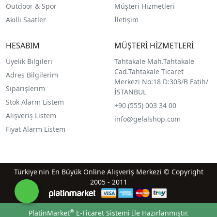
Outdoor & Spor
Müşteri Hizmetleri
Akıllı Saatler
İletişim
HESABIM
MÜŞTERİ HİZMETLERİ
Üyelik Bilgileri
Tahtakale Mah.Tahtakale
Cad.Tahtakale Ticaret
Adres Bilgilerim
Merkezi No:18 D:303/B Fatih/
Siparişlerim
İSTANBUL
Stok Alarm Listem
+90 (555) 003 34 00
Alışveriş Listem
info@gelalshop.com
Fiyat Alarm Listem
Türkiye'nin En Büyük Online Alışveriş Merkezi © Copyright
2005 - 2011
®
PlatinMarket
E-Ticaret Sistemi
İle Hazırlanmıştır.