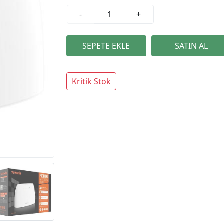
-
+
Kritik Stok