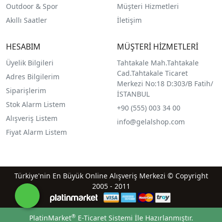
Outdoor & Spor
Müşteri Hizmetleri
Akıllı Saatler
İletişim
HESABIM
MÜŞTERİ HİZMETLERİ
Üyelik Bilgileri
Tahtakale Mah.Tahtakale
Cad.Tahtakale Ticaret
Adres Bilgilerim
Merkezi No:18 D:303/B Fatih/
Siparişlerim
İSTANBUL
Stok Alarm Listem
+90 (555) 003 34 00
Alışveriş Listem
info@gelalshop.com
Fiyat Alarm Listem
Türkiye'nin En Büyük Online Alışveriş Merkezi © Copyright
2005 - 2011
®
PlatinMarket
E-Ticaret Sistemi
İle Hazırlanmıştır.