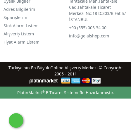
Üyelik Bilgileri
Tahtakale Mah.Tahtakale
Cad.Tahtakale Ticaret
Adres Bilgilerim
Merkezi No:18 D:303/B Fatih/
Siparişlerim
İSTANBUL
Stok Alarm Listem
+90 (555) 003 34 00
Alışveriş Listem
info@gelalshop.com
Fiyat Alarm Listem
Türkiye'nin En Büyük Online Alışveriş Merkezi © Copyright
2005 - 2011
®
PlatinMarket
E-Ticaret Sistemi
İle Hazırlanmıştır.