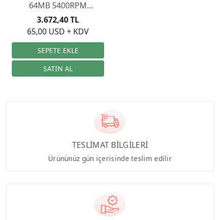
64MB 5400RPM
WD22PURZ
3.672,40 TL
65,00 USD + KDV
TESLİMAT BİLGİLERİ
Ürününüz gün içerisinde teslim edilir