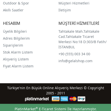
Outdoor & Spor
Müşteri Hizmetleri
Akıllı Saatler
İletişim
HESABIM
MÜŞTERİ HİZMETLERİ
Üyelik Bilgileri
Tahtakale Mah.Tahtakale
Cad.Tahtakale Ticaret
Adres Bilgilerim
Merkezi No:18 D:303/B Fatih/
Siparişlerim
İSTANBUL
Stok Alarm Listem
+90 (555) 003 34 00
Alışveriş Listem
info@gelalshop.com
Fiyat Alarm Listem
Türkiye'nin En Büyük Online Alışveriş Merkezi © Copyright
2005 - 2011
®
PlatinMarket
E-Ticaret Sistemi
İle Hazırlanmıştır.