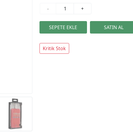
-
+
Kritik Stok