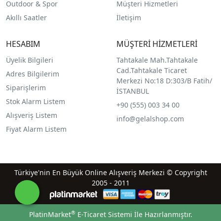
Outdoor & Spor
Müşteri Hizmetleri
Akıllı Saatler
İletişim
HESABIM
MÜŞTERİ HİZMETLERİ
Üyelik Bilgileri
Tahtakale Mah.Tahtakale
Cad.Tahtakale Ticaret
Adres Bilgilerim
Merkezi No:18 D:303/B Fatih/
Siparişlerim
İSTANBUL
Stok Alarm Listem
+90 (555) 003 34 00
Alışveriş Listem
info@gelalshop.com
Fiyat Alarm Listem
Türkiye'nin En Büyük Online Alışveriş Merkezi © Copyright
2005 - 2011
®
PlatinMarket
E-Ticaret Sistemi
İle Hazırlanmıştır.