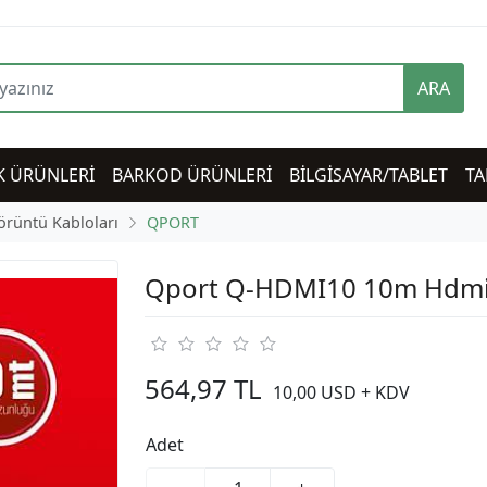
ARA
K ÜRÜNLERİ
BARKOD ÜRÜNLERİ
BİLGİSAYAR/TABLET
TA
örüntü Kabloları
QPORT
Qport Q-HDMI10 10m Hdmi
564,97 TL
10,00 USD + KDV
Adet