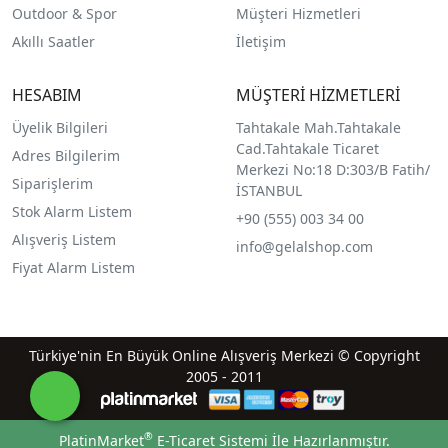
Outdoor & Spor
Müşteri Hizmetleri
Akıllı Saatler
İletişim
HESABIM
MÜŞTERİ HİZMETLERİ
Üyelik Bilgileri
Tahtakale Mah.Tahtakale
Cad.Tahtakale Ticaret
Adres Bilgilerim
Merkezi No:18 D:303/B Fatih/
Siparişlerim
İSTANBUL
Stok Alarm Listem
+90 (555) 003 34 00
Alışveriş Listem
info@gelalshop.com
Fiyat Alarm Listem
Türkiye'nin En Büyük Online Alışveriş Merkezi © Copyright
2005 - 2011
®
PlatinMarket
E-Ticaret Sistemi
İle Hazırlanmıştır.