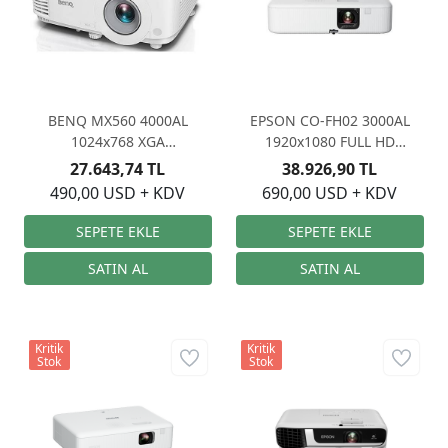
BENQ MX560 4000AL
EPSON CO-FH02 3000AL
1024x768 XGA
1920x1080 FULL HD
PROJEKSİYON
PROJEKSİYON
27.643,74 TL
38.926,90 TL
490,00 USD + KDV
690,00 USD + KDV
Kritik
Kritik
Stok
Stok