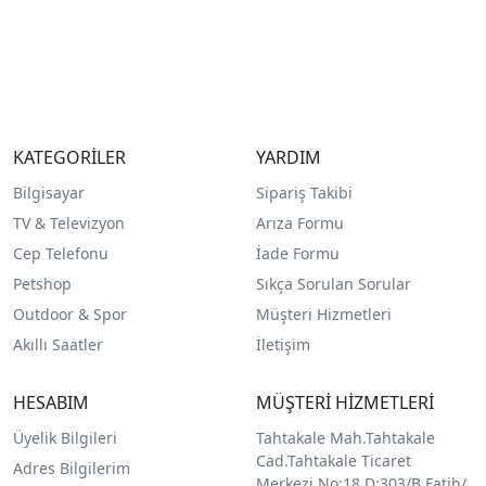
KATEGORİLER
YARDIM
Bilgisayar
Sipariş Takibi
TV & Televizyon
Arıza Formu
Cep Telefonu
İade Formu
Petshop
Sıkça Sorulan Sorular
Outdoor & Spor
Müşteri Hizmetleri
Akıllı Saatler
İletişim
HESABIM
MÜŞTERİ HİZMETLERİ
Üyelik Bilgileri
Tahtakale Mah.Tahtakale
Cad.Tahtakale Ticaret
Adres Bilgilerim
Merkezi No:18 D:303/B Fatih/