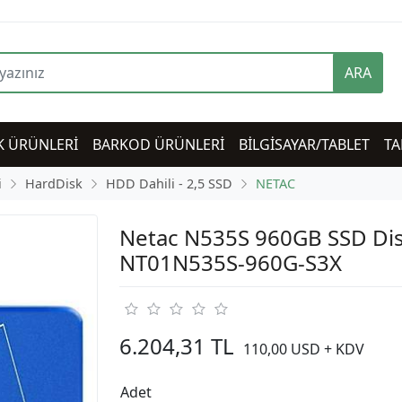
ARA
K ÜRÜNLERİ
BARKOD ÜRÜNLERİ
BİLGİSAYAR/TABLET
TA
i
HardDisk
HDD Dahili - 2,5 SSD
NETAC
Netac N535S 960GB SSD Di
NT01N535S-960G-S3X
6.204,31 TL
110,00 USD + KDV
Adet