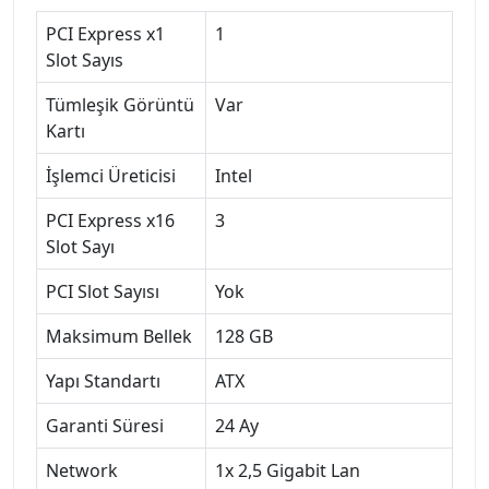
PCI Express x1
1
Slot Sayıs
Tümleşik Görüntü
Var
Kartı
İşlemci Üreticisi
Intel
PCI Express x16
3
Slot Sayı
PCI Slot Sayısı
Yok
Maksimum Bellek
128 GB
Yapı Standartı
ATX
Garanti Süresi
24 Ay
Network
1x 2,5 Gigabit Lan