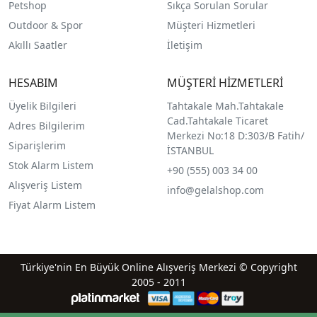
Petshop
Sıkça Sorulan Sorular
Outdoor & Spor
Müşteri Hizmetleri
Akıllı Saatler
İletişim
HESABIM
MÜŞTERİ HİZMETLERİ
Üyelik Bilgileri
Tahtakale Mah.Tahtakale
Cad.Tahtakale Ticaret
Adres Bilgilerim
Merkezi No:18 D:303/B Fatih/
Siparişlerim
İSTANBUL
Stok Alarm Listem
+90 (555) 003 34 00
Alışveriş Listem
info@gelalshop.com
Fiyat Alarm Listem
Türkiye'nin En Büyük Online Alışveriş Merkezi © Copyright
2005 - 2011