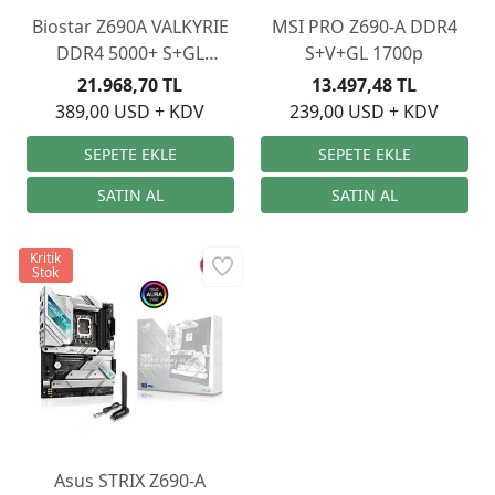
Biostar Z690A VALKYRIE
MSI PRO Z690-A DDR4
DDR4 5000+ S+GL
S+V+GL 1700p
LGA1700
21.968,70 TL
13.497,48 TL
389,00 USD + KDV
239,00 USD + KDV
Kritik
Stok
Asus STRIX Z690-A