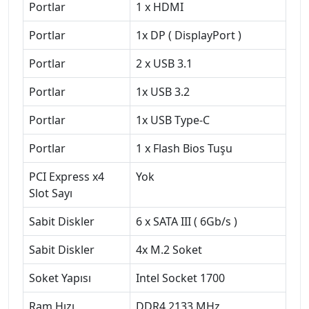
Portlar
1 x HDMI
Portlar
1x DP ( DisplayPort )
Portlar
2 x USB 3.1
Portlar
1x USB 3.2
Portlar
1x USB Type-C
Portlar
1 x Flash Bios Tuşu
PCI Express x4
Yok
Slot Sayı
Sabit Diskler
6 x SATA III ( 6Gb/s )
Sabit Diskler
4x M.2 Soket
Soket Yapısı
Intel Socket 1700
Ram Hızı
DDR4 2133 MHz