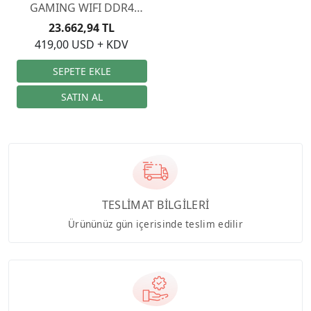
GAMING WIFI DDR4
S+V+GL 1700p
23.662,94 TL
419,00 USD + KDV
TESLİMAT BİLGİLERİ
Ürününüz gün içerisinde teslim edilir