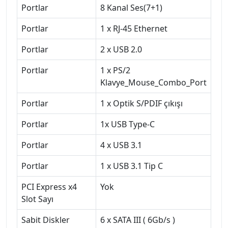
Portlar
8 Kanal Ses(7+1)
Portlar
1 x RJ-45 Ethernet
Portlar
2 x USB 2.0
Portlar
1 x PS/2
Klavye_Mouse_Combo_Port
Portlar
1 x Optik S/PDIF çıkışı
Portlar
1x USB Type-C
Portlar
4 x USB 3.1
Portlar
1 x USB 3.1 Tip C
PCI Express x4
Yok
Slot Sayı
Sabit Diskler
6 x SATA III ( 6Gb/s )