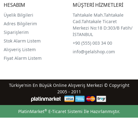
HESABIM
MÜŞTERİ HİZMETLERİ
Üyelik Bilgileri
Tahtakale Mah.Tahtakale
Cad.Tahtakale Ticaret
Adres Bilgilerim
Merkezi No:18 D:303/B Fatih/
Siparişlerim
İSTANBUL
Stok Alarm Listem
+90 (555) 003 34 00
Alışveriş Listem
info@gelalshop.com
Fiyat Alarm Listem
Türkiye'nin En Büyük Online Alışveriş Merkezi © Copyright
2005 - 2011
®
PlatinMarket
E-Ticaret Sistemi
İle Hazırlanmıştır.