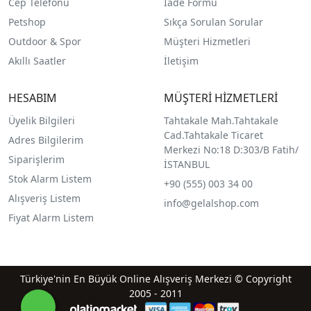
Cep Telefonu
İade Formu
Petshop
Sıkça Sorulan Sorular
Outdoor & Spor
Müşteri Hizmetleri
Akıllı Saatler
İletişim
HESABIM
MÜŞTERİ HİZMETLERİ
Üyelik Bilgileri
Tahtakale Mah.Tahtakale
Cad.Tahtakale Ticaret
Adres Bilgilerim
Merkezi No:18 D:303/B Fatih/
Siparişlerim
İSTANBUL
Stok Alarm Listem
+90 (555) 003 34 00
Alışveriş Listem
info@gelalshop.com
Fiyat Alarm Listem
Türkiye'nin En Büyük Online Alışveriş Merkezi © Copyright
2005 - 2011