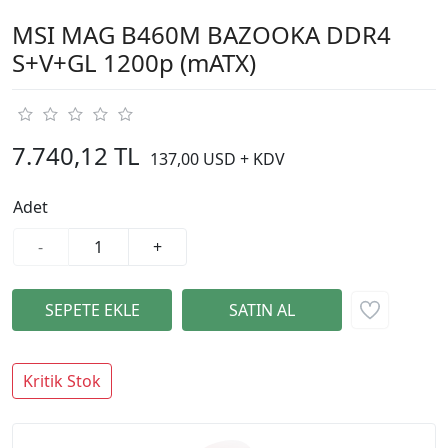
MSI MAG B460M BAZOOKA DDR4
S+V+GL 1200p (mATX)
7.740,12 TL
137,00 USD + KDV
Adet
-
+
Kritik Stok