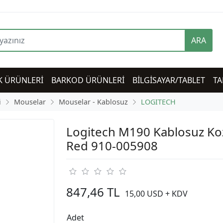
ARA
K ÜRÜNLERİ
BARKOD ÜRÜNLERİ
BİLGİSAYAR/TABLET
TA
i
Mouselar
Mouselar - Kablosuz
LOGITECH
Logitech M190 Kablosuz Ko
Red 910-005908
847,46 TL
15,00 USD + KDV
Adet