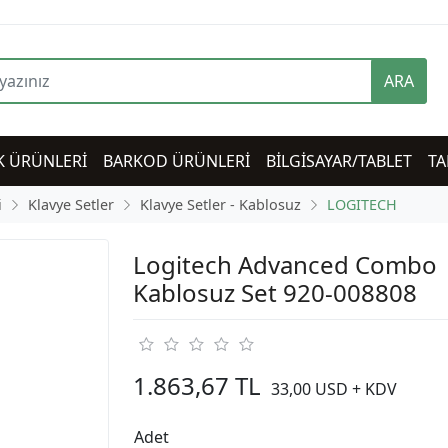
ARA
K ÜRÜNLERİ
BARKOD ÜRÜNLERİ
BİLGİSAYAR/TABLET
TA
i
Klavye Setler
Klavye Setler - Kablosuz
LOGITECH
Logitech Advanced Combo
Kablosuz Set 920-008808
1.863,67 TL
33,00 USD + KDV
Adet