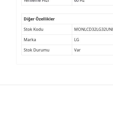
Yenileme Hızı
60 Hz
Diğer Özellikler
Stok Kodu
MONLCD32LG32UN
Marka
LG
Stok Durumu
Var