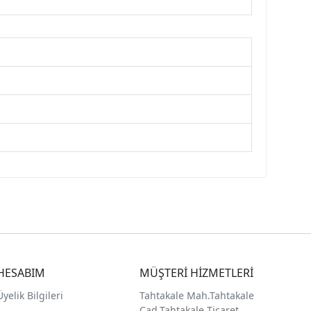
HESABIM
MÜŞTERİ HİZMETLERİ
Üyelik Bilgileri
Tahtakale Mah.Tahtakale
Cad.Tahtakale Ticaret