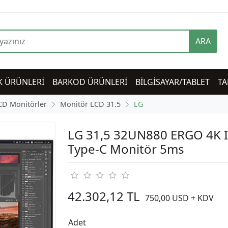
ARA
K ÜRÜNLERİ
BARKOD ÜRÜNLERİ
BİLGİSAYAR/TABLET
TA
CD Monitörler
Monitör LCD 31.5
LG
LG 31,5 32UN880 ERGO 4K 
Type-C Monitör 5ms
42.302,12 TL
750,00 USD + KDV
Adet