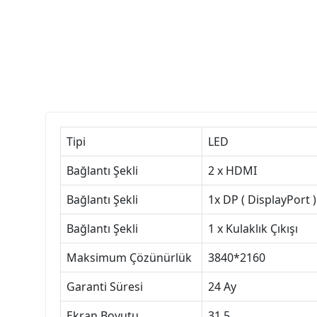
Tipi
LED
Bağlantı Şekli
2 x HDMI
Bağlantı Şekli
1x DP ( DisplayPort )
Bağlantı Şekli
1 x Kulaklık Çıkışı
Maksimum Çözünürlük
3840*2160
Garanti Süresi
24 Ay
Ekran Boyutu
31.5