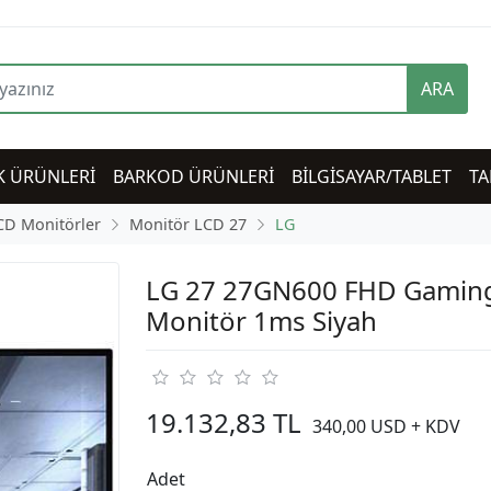
ARA
K ÜRÜNLERİ
BARKOD ÜRÜNLERİ
BİLGİSAYAR/TABLET
TA
CD Monitörler
Monitör LCD 27
LG
LG 27 27GN600 FHD Gaming
Monitör 1ms Siyah
19.132,83 TL
340,00 USD + KDV
Adet