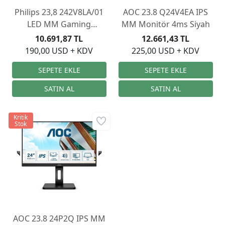
Philips 23,8 242V8LA/01
AOC 23.8 Q24V4EA IPS
LED MM Gaming
MM Monitör 4ms Siyah
Monitör 4ms
10.691,87 TL
12.661,43 TL
190,00 USD + KDV
225,00 USD + KDV
Kritik
Stok
AOC 23.8 24P2Q IPS MM