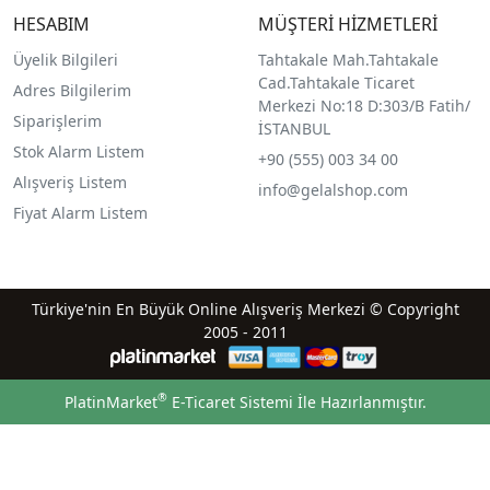
HESABIM
MÜŞTERİ HİZMETLERİ
Üyelik Bilgileri
Tahtakale Mah.Tahtakale
Cad.Tahtakale Ticaret
Adres Bilgilerim
Merkezi No:18 D:303/B Fatih/
Siparişlerim
İSTANBUL
Stok Alarm Listem
+90 (555) 003 34 00
Alışveriş Listem
info@gelalshop.com
Fiyat Alarm Listem
Türkiye'nin En Büyük Online Alışveriş Merkezi © Copyright
2005 - 2011
®
PlatinMarket
E-Ticaret Sistemi
İle Hazırlanmıştır.