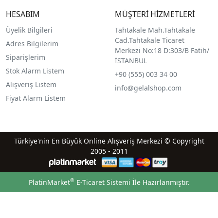
HESABIM
MÜŞTERİ HİZMETLERİ
Üyelik Bilgileri
Tahtakale Mah.Tahtakale
Cad.Tahtakale Ticaret
Adres Bilgilerim
Merkezi No:18 D:303/B Fatih/
Siparişlerim
İSTANBUL
Stok Alarm Listem
+90 (555) 003 34 00
Alışveriş Listem
info@gelalshop.com
Fiyat Alarm Listem
Türkiye'nin En Büyük Online Alışveriş Merkezi © Copyright
2005 - 2011
®
PlatinMarket
E-Ticaret Sistemi
İle Hazırlanmıştır.