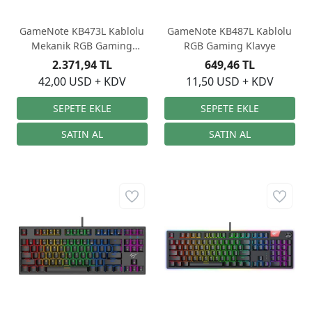
GameNote KB473L Kablolu
GameNote KB487L Kablolu
Mekanik RGB Gaming
RGB Gaming Klavye
Klavye
2.371,94 TL
649,46 TL
42,00 USD + KDV
11,50 USD + KDV