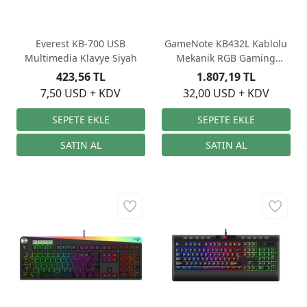
Everest KB-700 USB
GameNote KB432L Kablolu
Multimedia Klavye Siyah
Mekanik RGB Gaming
Klavye
423,56 TL
1.807,19 TL
7,50 USD + KDV
32,00 USD + KDV