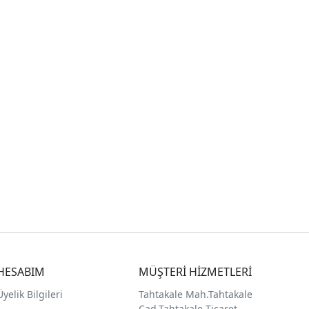
HESABIM
MÜŞTERİ HİZMETLERİ
Üyelik Bilgileri
Tahtakale Mah.Tahtakale
Cad.Tahtakale Ticaret