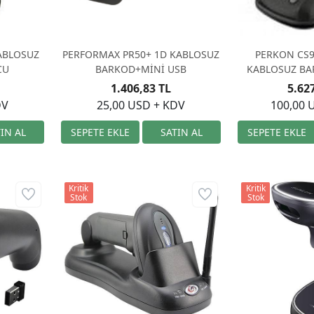
ABLOSUZ
PERFORMAX PR50+ 1D KABLOSUZ
PERKON CS9
CU
BARKOD+MİNİ USB
KABLOSUZ B
1.406,83 TL
5.62
DV
25,00 USD + KDV
100,00 
Kritik
Kritik
Stok
Stok
SUNLUX XL-96
BARKOD O
5.06
90,00 