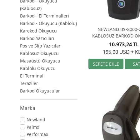
Barkod - Okuyucu
(Kablosuz)
Barkod - El Terminalleri
Barkod - Okuyucu (Kablolu)
NEWLAND BS-8060-
Karekod Okuyucu
KABLOSUZ BARKOD O
Barkod Yazıcıları
10.973,24 TL
Pos ve Slip Yazıcılar
195,00 USD + K
Kablosuz Okuyucu
Masaüstü Okuyucu
Kablolu Okuyucu
El Terminali
Teraziler
Barkod Okuyucular
Marka
Newland
Palmx
Performax