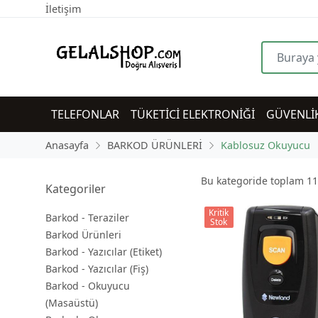
İletişim
TELEFONLAR
TÜKETİCİ ELEKTRONİĞİ
GÜVENLİ
Anasayfa
BARKOD ÜRÜNLERİ
Kablosuz Okuyucu
Bu kategoride toplam
11
Kategoriler
Kritik
Barkod - Teraziler
Stok
Barkod Ürünleri
Barkod - Yazıcılar (Etiket)
Barkod - Yazıcılar (Fiş)
Barkod - Okuyucu
(Masaüstü)