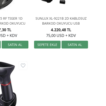
5 RF TIGER 1D
SUNLUX XL-9221B 2D KABLOSUZ
ARKOD OKUYUCU
BARKOD OKUYUCU USB
7,30 TL
4.220,48 TL
USD + KDV
75,00 USD + KDV
10 2D KABLOSUZ
KUYUCU USB
4,57 TL
USD + KDV