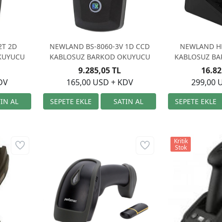
2T 2D
NEWLAND BS-8060-3V 1D CCD
NEWLAND HR
KUYUCU
KABLOSUZ BARKOD OKUYUCU
KABLOSUZ B
9.285,05 TL
16.82
DV
165,00 USD + KDV
299,00 
Kritik
Stok