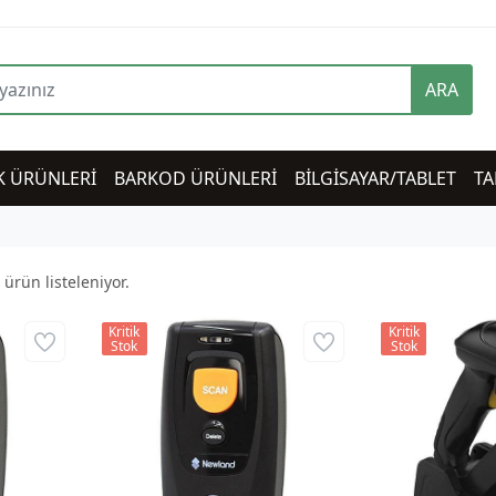
ARA
K ÜRÜNLERİ
BARKOD ÜRÜNLERİ
BİLGİSAYAR/TABLET
TA
ürün listeleniyor.
Kritik
Kritik
Stok
Stok