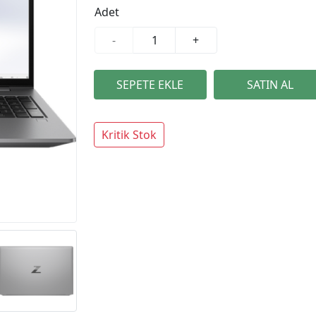
Adet
-
+
Kritik Stok