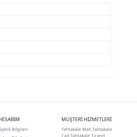
HESABIM
MÜŞTERİ HİZMETLERİ
Üyelik Bilgileri
Tahtakale Mah.Tahtakale
Cad.Tahtakale Ticaret