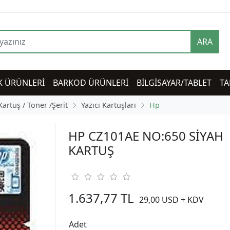
ARA
K ÜRÜNLERİ
BARKOD ÜRÜNLERİ
BİLGİSAYAR/TABLET
TA
Kartuş / Toner /Şerit
Yazıcı Kartuşları
Hp
HP CZ101AE NO:650 SİYAH
KARTUŞ
1.637,77 TL
29,00 USD + KDV
Adet