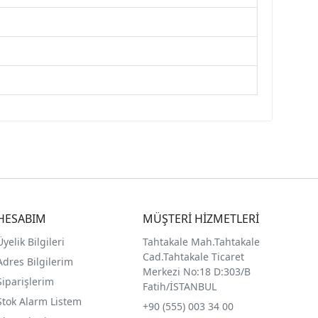
HESABIM
MÜŞTERİ HİZMETLERİ
Üyelik Bilgileri
Tahtakale Mah.Tahtakale
Cad.Tahtakale Ticaret
Adres Bilgilerim
Merkezi No:18 D:303/B
Siparişlerim
Fatih/İSTANBUL
Stok Alarm Listem
+90 (555) 003 34 00