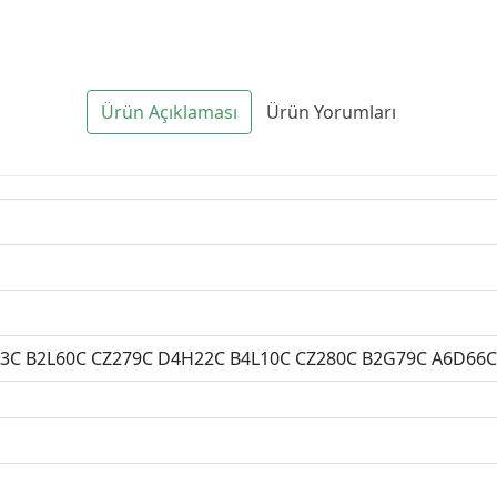
Ürün Açıklaması
Ürün Yorumları
23C B2L60C CZ279C D4H22C B4L10C CZ280C B2G79C A6D66