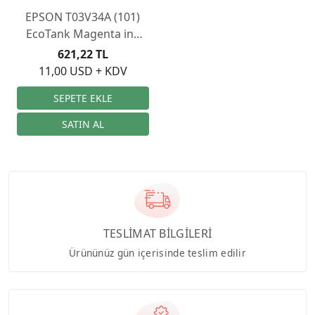
EPSON T03V34A (101)
EcoTank Magenta ink
70ML
621,22 TL
11,00 USD + KDV
TESLİMAT BİLGİLERİ
Ürününüz gün içerisinde teslim edilir