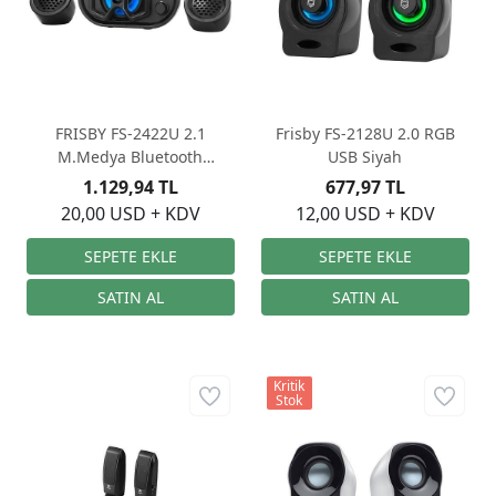
FRISBY FS-2422U 2.1
Frisby FS-2128U 2.0 RGB
M.Medya Bluetooth
USB Siyah
Hoparlör
1.129,94 TL
677,97 TL
20,00 USD + KDV
12,00 USD + KDV
Kritik
Stok