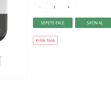
-
+
Kritik Stok