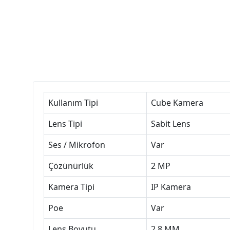
Kullanım Tipi
Cube Kamera
Lens Tipi
Sabit Lens
Ses / Mikrofon
Var
Çözünürlük
2 MP
Kamera Tipi
IP Kamera
Poe
Var
Lens Boyutu
2.8 MM