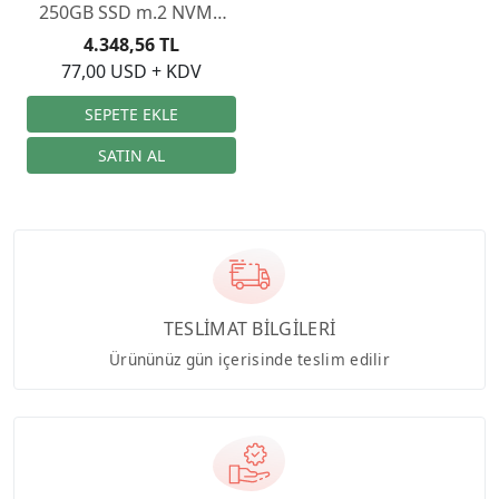
250GB SSD m.2 NVMe
MZ-V7S250BW
4.348,56 TL
77,00 USD + KDV
TESLİMAT BİLGİLERİ
Ürününüz gün içerisinde teslim edilir