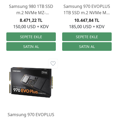
Samsung 980 1TB SSD
Samsung 970 EVOPLUS
m.2 NVMe MZ-
1TB SSD m.2 NVMe MZ-
V8V1T0BW
V7S1T0BW
8.471,22 TL
10.447,84 TL
150,00 USD + KDV
185,00 USD + KDV
Samsung 970 EVOPLUS