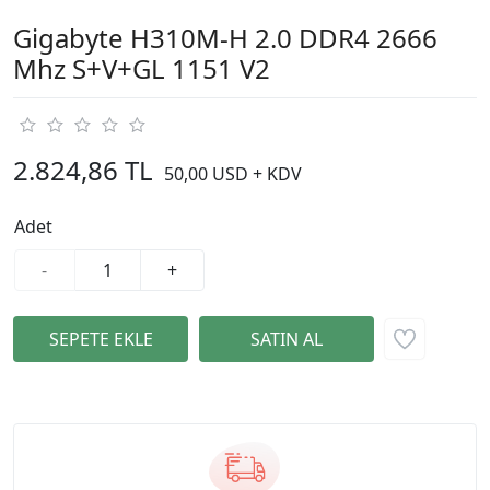
Gigabyte H310M-H 2.0 DDR4 2666
Mhz S+V+GL 1151 V2
2.824,86 TL
50,00 USD + KDV
Adet
-
+