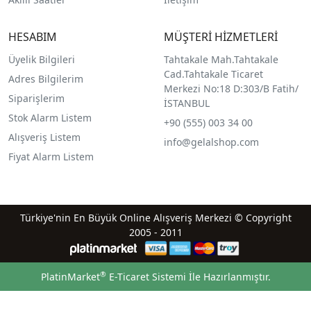
HESABIM
MÜŞTERİ HİZMETLERİ
Üyelik Bilgileri
Tahtakale Mah.Tahtakale
Cad.Tahtakale Ticaret
Adres Bilgilerim
Merkezi No:18 D:303/B Fatih/
Siparişlerim
İSTANBUL
Stok Alarm Listem
+90 (555) 003 34 00
Alışveriş Listem
info@gelalshop.com
Fiyat Alarm Listem
Türkiye'nin En Büyük Online Alışveriş Merkezi © Copyright
2005 - 2011
®
PlatinMarket
E-Ticaret Sistemi
İle Hazırlanmıştır.