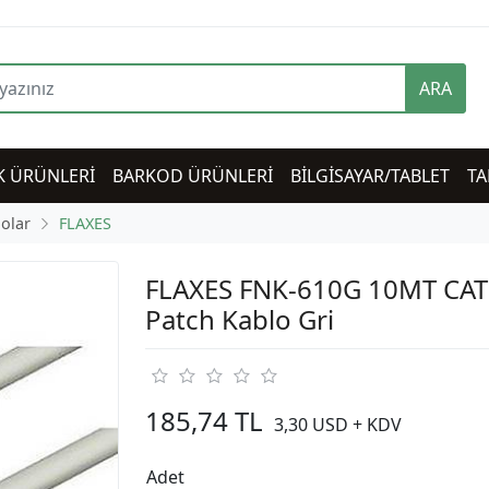
ARA
K ÜRÜNLERİ
BARKOD ÜRÜNLERİ
BİLGİSAYAR/TABLET
TA
lolar
FLAXES
FLAXES FNK-610G 10MT CAT
Patch Kablo Gri
185,74 TL
3,30 USD + KDV
Adet