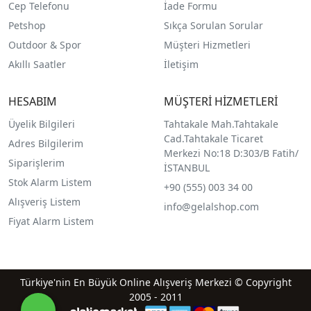
Cep Telefonu
İade Formu
Petshop
Sıkça Sorulan Sorular
Outdoor & Spor
Müşteri Hizmetleri
Akıllı Saatler
İletişim
HESABIM
MÜŞTERİ HİZMETLERİ
Üyelik Bilgileri
Tahtakale Mah.Tahtakale
Cad.Tahtakale Ticaret
Adres Bilgilerim
Merkezi No:18 D:303/B Fatih/
Siparişlerim
İSTANBUL
Stok Alarm Listem
+90 (555) 003 34 00
Alışveriş Listem
info@gelalshop.com
Fiyat Alarm Listem
Türkiye'nin En Büyük Online Alışveriş Merkezi © Copyright
2005 - 2011