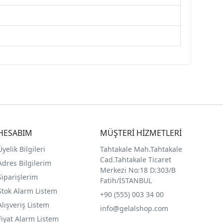
HESABIM
MÜŞTERİ HİZMETLERİ
Üyelik Bilgileri
Tahtakale Mah.Tahtakale
Cad.Tahtakale Ticaret
Adres Bilgilerim
Merkezi No:18 D:303/B
Siparişlerim
Fatih/İSTANBUL
Stok Alarm Listem
+90 (555) 003 34 00
Alışveriş Listem
info@gelalshop.com
Fiyat Alarm Listem