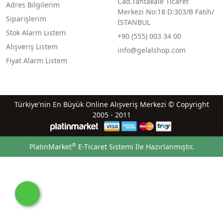
Cad.Tahtakale Ticaret
Adres Bilgilerim
Merkezi No:18 D:303/B Fatih/
Siparişlerim
İSTANBUL
Stok Alarm Listem
+90 (555) 003 34 00
Alışveriş Listem
info@gelalshop.com
Fiyat Alarm Listem
Türkiye'nin En Büyük Online Alışveriş Merkezi © Copyright
2005 - 2011
®
PlatinMarket
E-Ticaret Sistemi
İle Hazırlanmıştır.