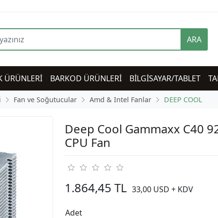
ARA
K ÜRÜNLERİ
BARKOD ÜRÜNLERİ
BİLGİSAYAR/TABLET
TA
i
Fan ve Soğutucular
Amd & Intel Fanlar
DEEP COOL
Deep Cool Gammaxx C40 
CPU Fan
1.864,45 TL
33,00 USD + KDV
Adet