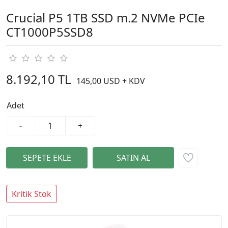
Crucial P5 1TB SSD m.2 NVMe PCIe
CT1000P5SSD8
8.192,10 TL
145,00 USD + KDV
Adet
-
+
Kritik Stok