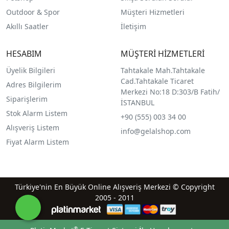
Outdoor & Spor
Müşteri Hizmetleri
Akıllı Saatler
İletişim
HESABIM
MÜŞTERİ HİZMETLERİ
Üyelik Bilgileri
Tahtakale Mah.Tahtakale
Cad.Tahtakale Ticaret
Adres Bilgilerim
Merkezi No:18 D:303/B Fatih/
Siparişlerim
İSTANBUL
Stok Alarm Listem
+90 (555) 003 34 00
Alışveriş Listem
info@gelalshop.com
Fiyat Alarm Listem
Türkiye'nin En Büyük Online Alışveriş Merkezi © Copyright
2005 - 2011
®