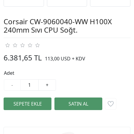
Corsair CW-9060040-WW H100X
240mm Sıvı CPU Soğt.
6.381,65 TL
113,00 USD + KDV
Adet
-
+