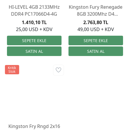
HI-LEVEL 4GB 2133MHz
Kingston Fury Renegade
DDR4 PC17066D4-4G
8GB 3200Mhz D4
KF432C16RB/8
1.410,10 TL
2.763,80 TL
25,00 USD + KDV
49,00 USD + KDV
Kritik
Stok
Kingston Fry Rngd 2x16