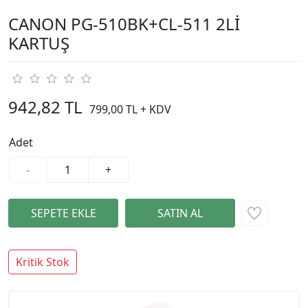
CANON PG-510BK+CL-511 2Lİ
KARTUŞ
942,82 TL
799,00 TL + KDV
Adet
-
+
Kritik Stok